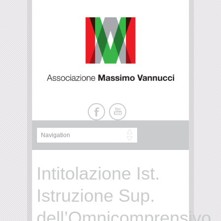
Intitolazione Ist.
Istruzione Sup.
dell’Omnicomprensivo