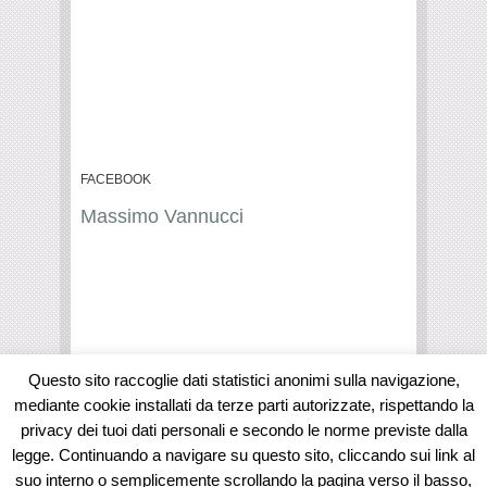
FACEBOOK
Massimo Vannucci
Questo sito raccoglie dati statistici anonimi sulla navigazione,
mediante cookie installati da terze parti autorizzate, rispettando la
privacy dei tuoi dati personali e secondo le norme previste dalla
Associazione Massimo Vannucci - Via G. Antimi, 14 -
61023 Macerata Feltria (PU) - tel.: 0722/74244 fax:
legge. Continuando a navigare su questo sito, cliccando sui link al
0722/74709 – mail: info@associazionemassimovannucci.it
suo interno o semplicemente scrollando la pagina verso il basso,